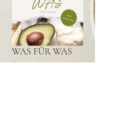
WAS FÜR WAS
Preis
6,99 €
Was für Was – Lebensmittel verstehen 
& richtig nutzen
Du kennst die Basics – jetzt geht es 
einen Schritt weiter.
Dieses E-Book baut auf "
Healthy 
Jetzt zum Warenkorb
Hacks"
 auf und zeigt dir ganz 
praktisch, 
welche Lebensmittel welche 
Nährstoffe enthalten, wofür sie gut sind 